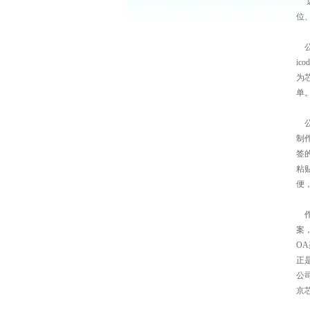
近日
位
公
i
为
单
公
制
签
粘
便
作
案
O
正
公
京