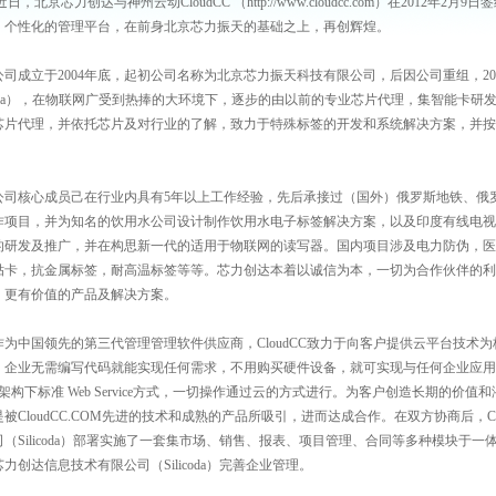
，北京芯力创达与神州云动CloudCC （http://www.cloudcc.com）在2012年2月
、个性化的管理平台，在前身北京芯力振天的基础之上，再创辉煌。
司成立于2004年底，起初公司名称为北京芯力振天科技有限公司，后因公司重组，201
coda），在物联网广受到热捧的大环境下，逐步的由以前的专业芯片代理，集智能卡
芯片代理，并依托芯片及对行业的了解，致力于特殊标签的开发和系统解决方案，并按需
。
司核心成员己在行业内具有5年以上工作经验，先后承接过（国外）俄罗斯地铁、俄
作项目，并为知名的饮用水公司设计制作饮用水电子标签解决方案，以及印度有线电视
的研发及推广，并在构思新一代的适用于物联网的读写器。国内项目涉及电力防伪，医
贴卡，抗金属标签，耐高温标签等等。芯力创达本着以诚信为本，一切为合作伙伴的利
，更有价值的产品及解决方案。
为中国领先的第三代管理管理软件供应商，CloudCC致力于向客户提供云平台技术
，企业无需编写代码就能实现任何需求，不用购买硬件设备，就可实现与任何企业应用
A架构下标准 Web Service方式，一切操作通过云的方式进行。为客户创造长期的
是被CloudCC.COM先进的技术和成熟的产品所吸引，进而达成合作。在双方协商后，C
司（Silicoda）部署实施了一套集市场、销售、报表、项目管理、合同等多种模块于一体的
芯力创达信息技术有限公司（Silicoda）完善企业管理。