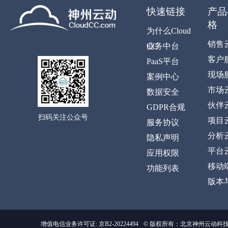
快速链接
产品
格
为什么Cloud
销售
CC
业务中台
客户
PaaS平台
现场
案例中心
市场
数据安全
伙伴
GDPR合规
扫码关注公众号
项目
服务协议
分析
隐私声明
平台
应用权限
移动
功能列表
版本
增值电信业务许可证: 京B2-20224494
© 版权所有：北京神州云动科