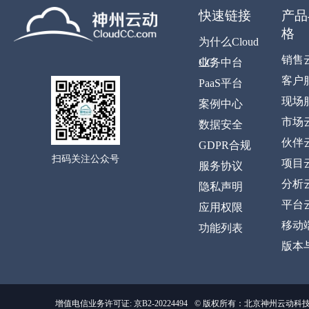
快速链接
产品
格
为什么Cloud
销售
CC
业务中台
客户
PaaS平台
现场
案例中心
市场
数据安全
伙伴
GDPR合规
扫码关注公众号
项目
服务协议
分析
隐私声明
平台
应用权限
移动
功能列表
版本
增值电信业务许可证: 京B2-20224494
© 版权所有：北京神州云动科