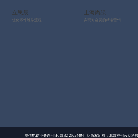
立思辰
上海尚绿
优化坏件维修流程
实现对会员的精准营销
增值电信业务许可证: 京B2-20224494
© 版权所有：北京神州云动科