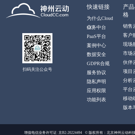
快速链接
产品
格
为什么Cloud
销售
CC
业务中台
客户
PaaS平台
现场
案例中心
市场
数据安全
伙伴
GDPR合规
扫码关注公众号
项目
服务协议
分析
隐私声明
平台
应用权限
移动
功能列表
版本
增值电信业务许可证: 京B2-20224494
© 版权所有：北京神州云动科