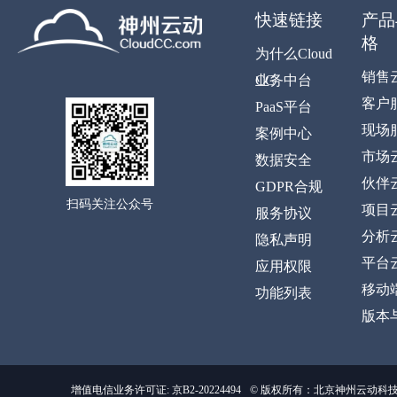
快速链接
产品
格
为什么Cloud
销售
CC
业务中台
客户
PaaS平台
现场
案例中心
市场
数据安全
伙伴
GDPR合规
扫码关注公众号
项目
服务协议
分析
隐私声明
平台
应用权限
移动
功能列表
版本
增值电信业务许可证: 京B2-20224494
© 版权所有：北京神州云动科