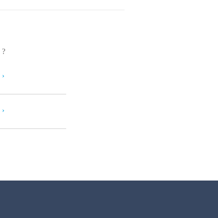
?
›
›