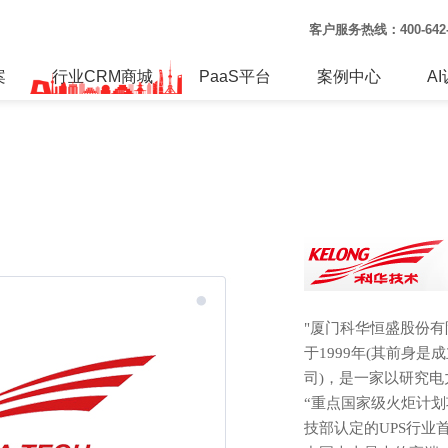
客户服务热线：
400-64
案
行业CRM商城
PaaS平台
案例中心
A
"厦门科华恒盛股份
于1999年(其前身是
司)，是一家以研究
“重点国家级火炬计划
技部认定的UPS行业