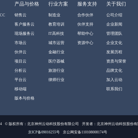
产品与价格
行业方案
服务支持
关于我们
CC
销售云
制造业
合作伙伴
公司介绍
客户服务云
教育培训
伙伴支持
企业新闻
现场服务云
IT高科技
帮助中心
管理团队
市场云
城市运营
资源中心
企业文化
伙伴云
金融行业
发展历程
项目云
医疗器械
资质与荣誉
分析云
旅游行业
品牌文化
平台云
律师行业
加入云动
移动端
联系我们
版本与价格
4
© 版权所有：北京神州云动科技股份有限公司
开发者：北京神州云动科技股份有限公司
京ICP备09016255号
京公网安备110108008174号