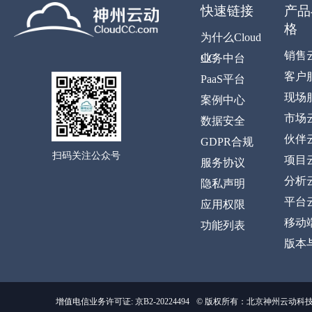
快速链接
产品
格
为什么Cloud
销售
CC
业务中台
客户
PaaS平台
现场
案例中心
市场
数据安全
伙伴
GDPR合规
扫码关注公众号
项目
服务协议
分析
隐私声明
平台
应用权限
移动
功能列表
版本
增值电信业务许可证: 京B2-20224494
© 版权所有：北京神州云动科