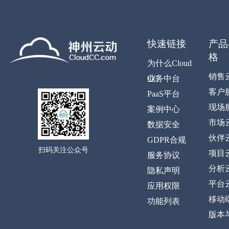
快速链接
产品
格
为什么Cloud
销售
CC
业务中台
客户
PaaS平台
现场
案例中心
市场
数据安全
伙伴
GDPR合规
扫码关注公众号
项目
服务协议
分析
隐私声明
平台
应用权限
移动
功能列表
版本