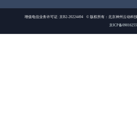
增值电信业务许可证: 京B2-20224494
© 版权所有：北京神州云动科
京ICP备0901625