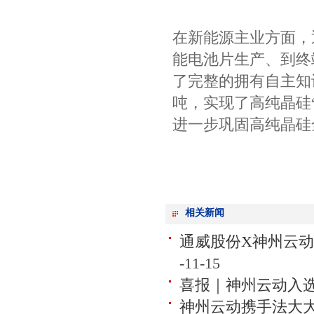
在新能源主业方面，
能电池片生产、到终
了完整的拥有自主知
吨，实现了高纯晶硅
进一步巩固高纯晶硅
相关新闻
通威股份X神州云动
-11-15
喜报｜神州云动入选互
神州云动携手法大