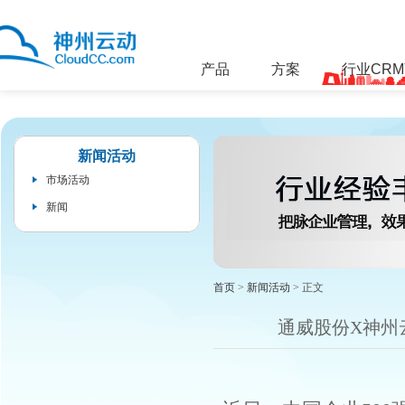
产品
方案
行业CR
新闻活动
市场活动
新闻
首页
>
新闻活动
> 正文
通威股份X神州