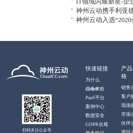
IT领域闪耀新星-
神州云动携手利亚
神州云动入选“202
快速链接
产品
格
为什么
销售
业务中台
CloudCC
客户
PaaS平台
现场
案例中心
市场
数据安全
伙伴
GDPR合规
扫码关注公众号
项目