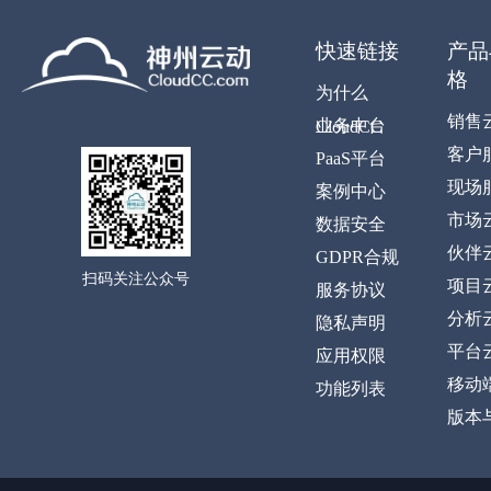
快速链接
产品
格
为什么
销售
业务中台
CloudCC
客户
PaaS平台
现场
案例中心
市场
数据安全
伙伴
GDPR合规
扫码关注公众号
项目
服务协议
分析
隐私声明
平台
应用权限
移动
功能列表
版本