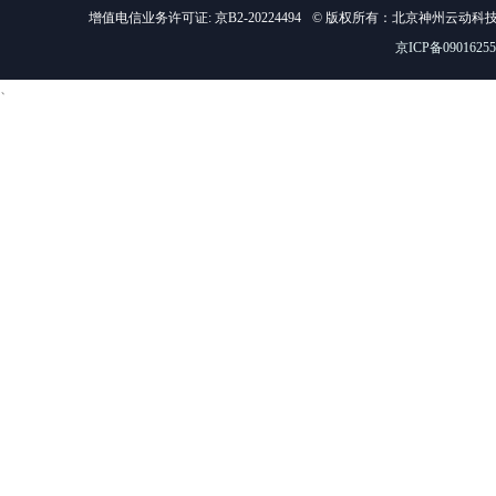
增值电信业务许可证: 京B2-20224494
© 版权所有：北京神州云动科
京ICP备0901625
、